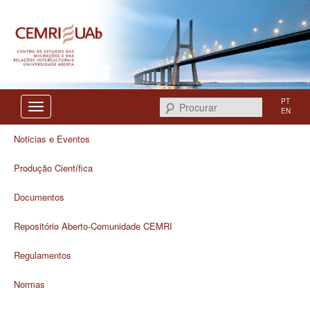
Centro de Estudos das Migrações e das Relações Interculturais
CEMRI
PT
Procurar
EN
Noticias e Eventos
Produção Científica
Documentos
Repositório Aberto-Comunidade CEMRI
Regulamentos
Normas