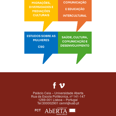
Palácio Ceia – Universidade Aberta
Rua da Escola Politécnica, nº 141-147
1269-001 Lisboa – Portugal
Tel:300002901 cemri@uab.pt
FCT