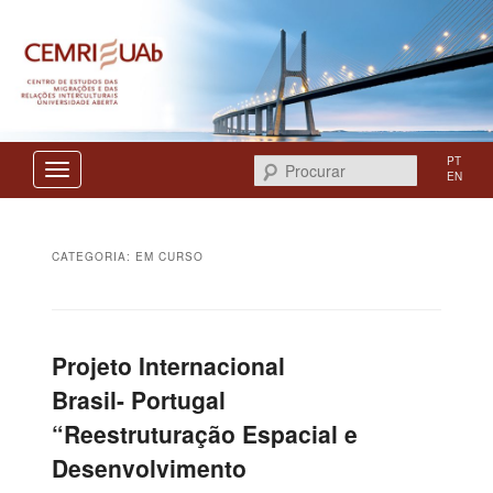
Centro de Estudos das Migrações e das Relações Interculturais
CEMRI
PT
Procurar
EN
CATEGORIA:
EM CURSO
Projeto Internacional
Brasil- Portugal
“Reestruturação Espacial e
Desenvolvimento