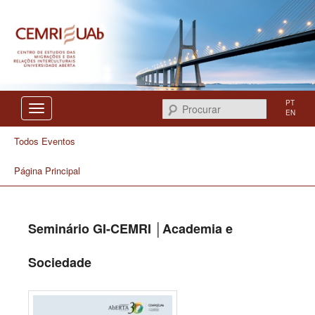
Centro de Estudos das Migrações e das Relações Interculturais
CEMRI
PT
Procurar
EN
Todos Eventos
Página Principal
Seminário GI-CEMRI │Academia e
Sociedade