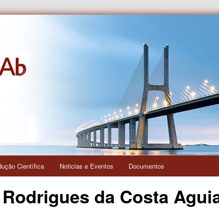
s e das Relações Interculturais
dução Científica
Noticias e Eventos
Documentos
 Rodrigues da Costa Agui