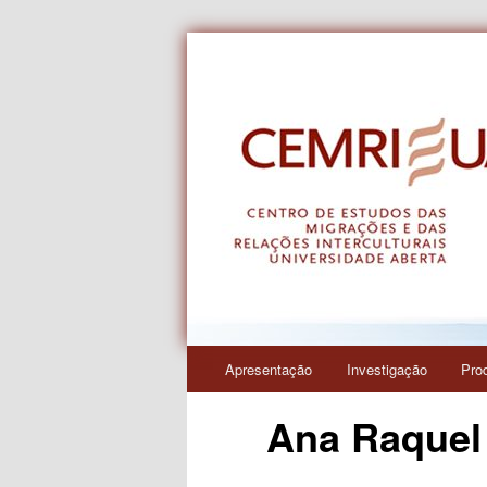
Centro de Estudos das Migraçõe
CEMRI
Menu
Apresentação
Investigação
Pro
Saltar
principal
Ana Raquel
para
o