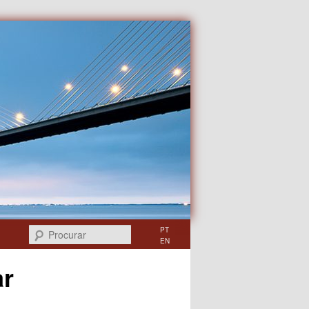
Procurar
PT
EN
ar