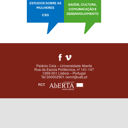
Palácio Ceia – Universidade Aberta
Rua da Escola Politécnica, nº 141-147
1269-001 Lisboa – Portugal
Tel:300002901 cemri@uab.pt
FCT