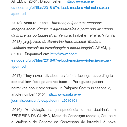
APEM, p. 23-31. Disponível em:
http://www.apem-
estudos.org/pt/files/2018-07/e-book-media-e-viol-ncia-sexual-
apem.pdf;
(2018), Ventura, Isabel. “
Informar, culpar e estereotipar:
imagens sobre vítimas e agressores/as a partir dos discursos
da imprensa portuguesa”
.
In
Ventura, Isabel e Ferreira, Virgínia
(2018) [org.].
Atas do Seminário Internacional “Media e
violência sexual: da investigação à comunicação”
. APEM, p.
87-103. Disponível em:
http://www.apem-
estudos.org/pt/files/2018-07/e-book-media-e-viol-ncia-sexual-
apem.pdf;
(2017) “They never talk about a victim’s feelings: according to
criminal law, feelings are not facts” – Portuguese judicial
narratives about sex crimes. In Palgrave Communications 2,
article number 16101.
http://www.palgrave-
journals.com/articles/palcomms2016101
;
(2016) “A violação na jurisprudência e na doutrina”. In
FERREIRA DA CUNHA, Maria da Conceição (coord.), Combate
à Violência de Género: da Convenção de Istambul à nova