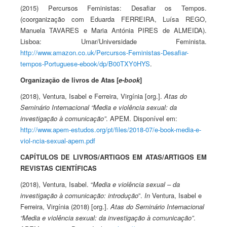
(2015) Percursos Feministas: Desafiar os Tempos.
(coorganização com Eduarda FERREIRA, Luísa REGO,
Manuela TAVARES e Maria Antónia PIRES de ALMEIDA).
Lisboa: Umar/Universidade Feminista.
http://www.amazon.co.uk/Percursos-Feministas-Desafiar-
tempos-Portuguese-ebook/dp/B00TXY0HYS
.
Organização de livros de Atas
[
e-book
]
(2018), Ventura, Isabel e Ferreira, Virgínia [org.].
Atas do
Seminário Internacional “Media e violência sexual: da
investigação à comunicação”
. APEM. Disponível em:
http://www.apem-estudos.org/pt/files/2018-07/e-book-media-e-
viol-ncia-sexual-apem.pdf
CAPÍTULOS DE LIVROS/ARTIGOS EM ATAS/ARTIGOS EM
REVISTAS CIENTÍFICAS
(2018), Ventura, Isabel. “
Media e violência sexual – da
investigação à comunicação: introdução
”.
In
Ventura, Isabel e
Ferreira, Virgínia (2018) [org.].
Atas do Seminário Internacional
“Media e violência sexual: da investigação à comunicação”
.