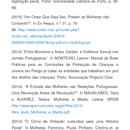
legislação penal, Porto: Universidade Católica do Porto, p. 39-
68;
(2015) “Um Corpo Que Seja Seu: Podem as Mulheres não
Consentir?”. In Ex Aequo, n.º 31, p. 75-
89.
http://www.scielo.mec.pt/scielo.php?
script=sci_abstract&pid=S0874-
55602015000100007&lng=pt&nrm=iso&tlng=pt
;
(2014) “Entre Monstros e Anjos Caídos: a Violência Sexual nos
Jornais Portugueses”. In MONTEIRO, Leonor. Manual de Boas
Práticas para as Comissões de Protecção de Crianças e
Jovens em Perigo (e todas as entidades que trabalham em prol
dos direitos das crianças). Porto: Associação Projecto Criar;
(2014). “A Entrada das Mulheres nas Redações Portuguesas:
Uma Revolução Antes da Revolução?”. In MAGALHÃES, Sara
e ALVAREZ, Teresa. Mulheres e Media. Lisboa: APEM
http://www.apem-estudos.org/pt/files/2015-
06/e_book_Mulheres_e_Media.pdf
;
(2013) “O Crime de Violação: subsídios para uma História
Penal”. In Mulheres: Feminino, Plural. Pinheiro, Cristina et. al