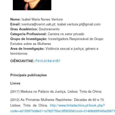
Nome:
Isabel Maria Nunes Ventura
Email:
iventura@cemri.uab.pt; isabel.ventura.pt@gmail.com
Grau Académico:
Doutoramento
Categoria Profissional:
Carreira no setor privado
Grupo de Investigação:
Investigadora Responsável do Grupo
Estudos sobre as Mulheres
Area de Investigação:
Violência sexual e justiça​; género e
feminismos
CIÊNCIAVITAE:
F915-97A8-61B7
Principais publicações
Livros
(2017) Medusa no Palácio da Justiça. Lisboa: Tinta da China;
(2012) As Primeiras Mulheres Repórteres: Décadas de 60 e 70.
Lisboa: Tinta da China.
http://www.tintadachina.pt/book.php?
code=a015f6f7e38e311a782f75fec3ff9535&tcsid=31468dd0f045e2667