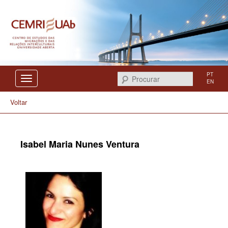
Centro de Estudos das Migrações e das Relações Interculturais
CEMRI
PT
Procurar
EN
Voltar
Isabel Maria Nunes Ventura