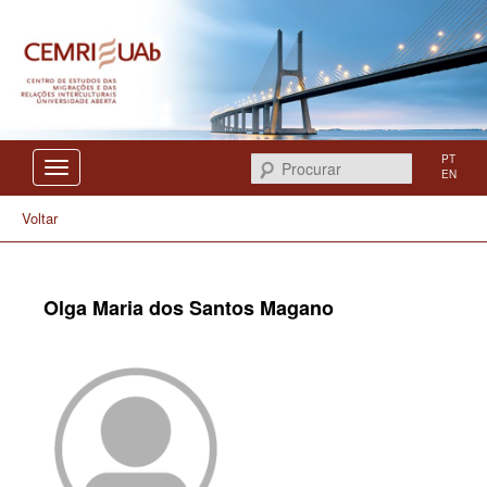
Centro de Estudos das Migrações e das Relações Interculturais
CEMRI
PT
Procurar
EN
Voltar
Olga Maria dos Santos Magano