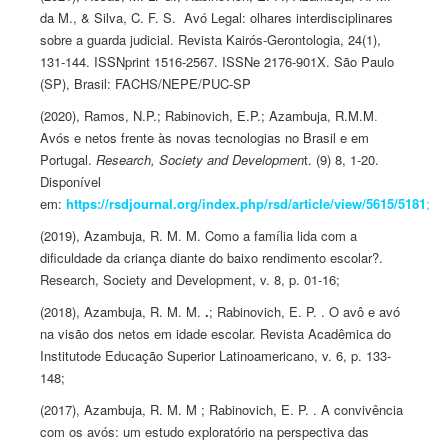
da M., & Silva, C. F. S. Avó Legal: olhares interdisciplinares
sobre a guarda judicial. Revista Kairós-Gerontologia, 24(1),
131-144. ISSNprint 1516-2567. ISSNe 2176-901X. São Paulo
(SP), Brasil: FACHS/NEPE/PUC-SP
(2020), Ramos, N.P.; Rabinovich, E.P.
;
Azambuja, R.M.M
.
Avós e netos frente às novas tecnologias no Brasil e em
Portugal.
Research, Society and Developmen
t. (9) 8, 1-20.
Disponível
em:
https://rsdjournal.org/index.php/rsd/article/view/5615/5181
;
(2019),
Azambuja,
R. M. M. Como a família lida com a
dificuldade da criança diante do baixo rendimento escolar?.
Research, Society and Development, v. 8, p. 01-16;
(2018),
Azambuja,
R. M. M.
.
; Rabinovich, E. P. . O avô e avó
na visão dos netos em idade escolar. Revista Acadêmica do
Institutode Educação Superior Latinoamericano, v. 6, p. 133-
148;
(2017),
Azambuja,
R. M. M ; Rabinovich, E. P. . A convivência
com os avós: um estudo exploratório na perspectiva das