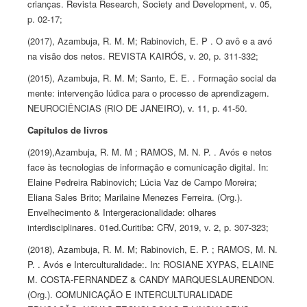
crianças. Revista Research, Society and Development, v. 05,
p. 02-17;
(2017),
Azambuja,
R. M. M; Rabinovich, E. P . O avô e a avó
na visão dos netos. REVISTA KAIRÓS, v. 20, p. 311-332;
(2015),
Azambuja,
R. M. M; Santo, E. E. . Formaçâo social da
mente: intervenção lúdica para o processo de aprendizagem.
NEUROCIÊNCIAS (RIO DE JANEIRO), v. 11, p. 41-50.
Capítulos de livros
(2019),
Azambuja,
R. M. M ; RAMOS, M. N. P. . Avós e netos
face às tecnologias de informação e comunicação digital. In:
Elaine Pedreira Rabinovich; Lúcia Vaz de Campo Moreira;
Eliana Sales Brito; Marilaine Menezes Ferreira. (Org.).
Envelhecimento & Intergeracionalidade: olhares
interdisciplinares. 01ed.Curitiba: CRV, 2019, v. 2, p. 307-323;
(2018),
Azambuja,
R. M. M; Rabinovich, E. P. ; RAMOS, M. N.
P. . Avós e Interculturalidade:. In: ROSIANE XYPAS, ELAINE
M. COSTA-FERNANDEZ & CANDY MARQUESLAURENDON.
(Org.). COMUNICAÇÃO E INTERCULTURALIDADE