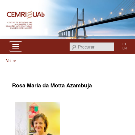
Centro de Estudos das Migrações e das Relações Interculturais
CEMRI
PT
Procurar
EN
Voltar
Rosa Maria da Motta Azambuja