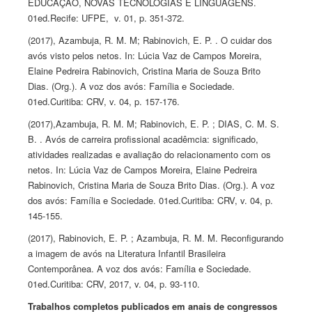
EDUCAÇÃO, NOVAS TECNOLOGIAS E LINGUAGENS.
01ed.Recife: UFPE, v. 01, p. 351-372.
(2017),
Azambuja,
R. M. M; Rabinovich, E. P. . O cuidar dos
avós visto pelos netos. In: Lúcia Vaz de Campos Moreira,
Elaine Pedreira Rabinovich, Cristina Maria de Souza Brito
Dias. (Org.). A voz dos avós: Família e Sociedade.
01ed.Curitiba: CRV, v. 04, p. 157-176.
(2017),
Azambuja,
R. M. M; Rabinovich, E. P. ; DIAS, C. M. S.
B. . Avós de carreira profissional acadêmcia: significado,
atividades realizadas e avaliação do relacionamento com os
netos. In: Lúcia Vaz de Campos Moreira, Elaine Pedreira
Rabinovich, Cristina Maria de Souza Brito Dias. (Org.). A voz
dos avós: Família e Sociedade. 01ed.Curitiba: CRV, v. 04, p.
145-155.
(2017), Rabinovich, E. P. ;
Azambuja,
R. M. M. Reconfigurando
a imagem de avós na Literatura Infantil Brasileira
Contemporânea. A voz dos avós: Família e Sociedade.
01ed.Curitiba: CRV, 2017, v. 04, p. 93-110.
Trabalhos completos publicados em anais de congressos