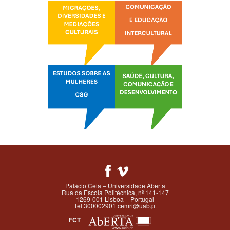
Palácio Ceia – Universidade Aberta
Rua da Escola Politécnica, nº 141-147
1269-001 Lisboa – Portugal
Tel:300002901 cemri@uab.pt
FCT