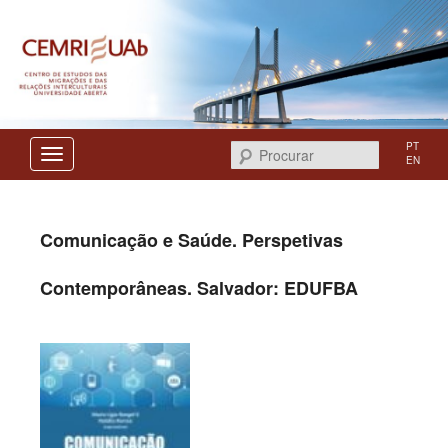
Centro de Estudos das Migrações e das Relações Interculturais
CEMRI
PT
Procurar
EN
Comunicação e Saúde. Perspetivas
Contemporâneas. Salvador: EDUFBA