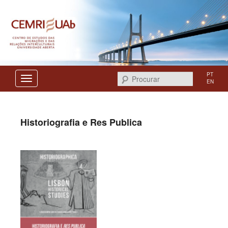
Centro de Estudos das Migrações e das Relações Interculturais
CEMRI
PT
Procurar
EN
Historiografia e Res Publica