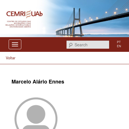
Centro de Estudos das Migrações e das Relações Interculturais
CEMRI
PT
Search
EN
Voltar
Marcelo Alário Ennes