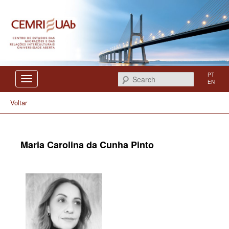
Centro de Estudos das Migrações e das Relações Interculturais
CEMRI
PT
Search
EN
Voltar
Maria Carolina da Cunha Pinto