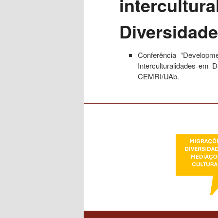
intercultur
conteúdo
Diversidade
primário
Conferência
“Developme
Interculturalidades em 
CEMRI/UAb.