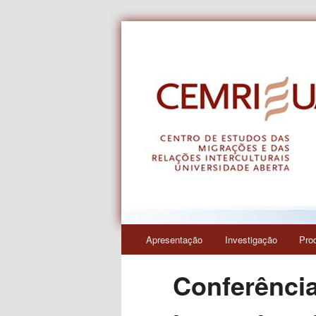
Centro de Estudos das Migraçõe
CEMRI
Menu
Apresentação
Investigação
Pro
Saltar
principal
Conferência
para
o