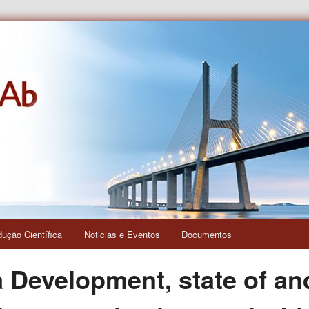
s e das Relações Interculturais
dução Científica
Noticias e Eventos
Documentos
 Development, state of and