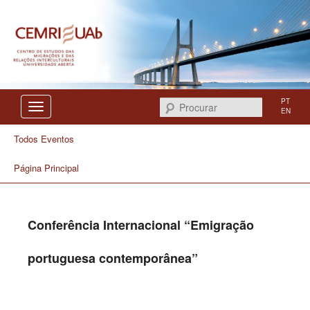
Centro de Estudos das Migrações e das Relações Interculturais
CEMRI
PT
Procurar
EN
Todos Eventos
Página Principal
Conferência Internacional “Emigração
portuguesa contemporânea”