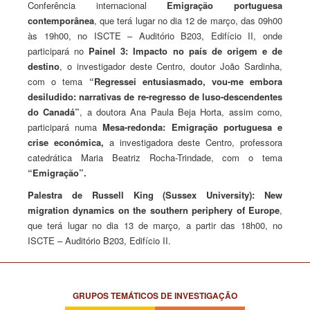
Conferência internacional
Emigração portuguesa
contemporânea
, que terá lugar no dia 12 de março, das 09h00
às 19h00, no ISCTE – Auditório B203, Edifício II, onde
participará no
Painel 3: Impacto no país de origem e de
destino
, o investigador deste Centro, doutor João Sardinha,
com o tema
“Regressei entusiasmado, vou-me embora
desiludido: narrativas de re-regresso de luso-descendentes
do Canadá”
, a doutora Ana Paula Beja Horta, assim como,
participará numa
Mesa-redonda: Emigração portuguesa e
crise económica,
a investigadora deste Centro, professora
catedrática Maria Beatriz Rocha-Trindade, com o tema
“Emigração”.
Palestra de Russell King (Sussex University):
New
migration dynamics on the southern periphery of Europe
,
que terá lugar no dia 13 de março, a partir das 18h00, no
ISCTE – Auditório B203, Edifício II.
GRUPOS TEMÁTICOS DE INVESTIGAÇÃO