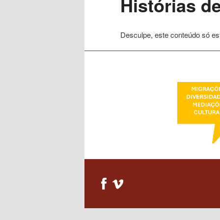
Histórias d
conteúdo
Desculpe, este conteúdo só es
primário