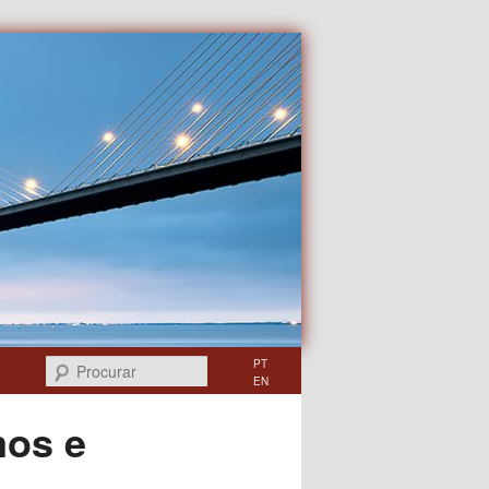
Procurar
PT
EN
mos e