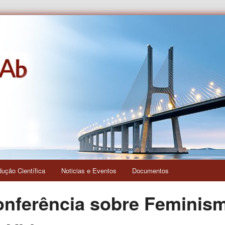
s e das Relações Interculturais
dução Científica
Noticias e Eventos
Documentos
onferência sobre Feminis