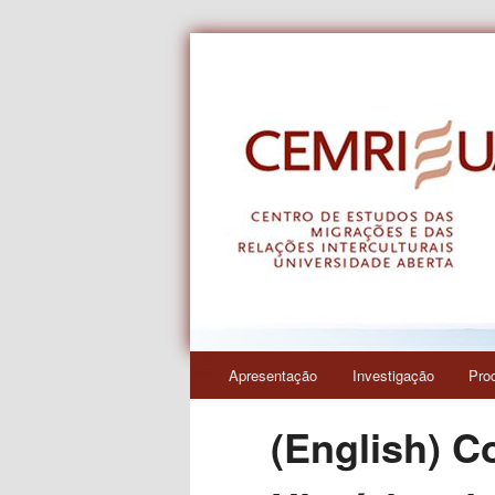
Centro de Estudos das Migraçõe
CEMRI
Menu
Apresentação
Investigação
Pro
Saltar
principal
(English) C
para
o