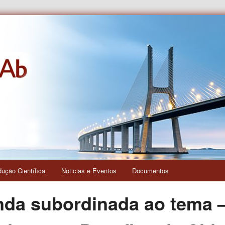
s e das Relações Interculturais
dução Científica
Noticias e Eventos
Documentos
da subordinada ao tema –