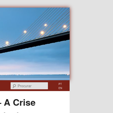
Procurar
PT
EN
 A Crise