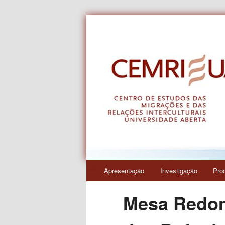
Centro de Estudos das Migraçõe
CEMRI
Menu
Apresentação
Investigação
Pro
Saltar
principal
Mesa Redon
para
o