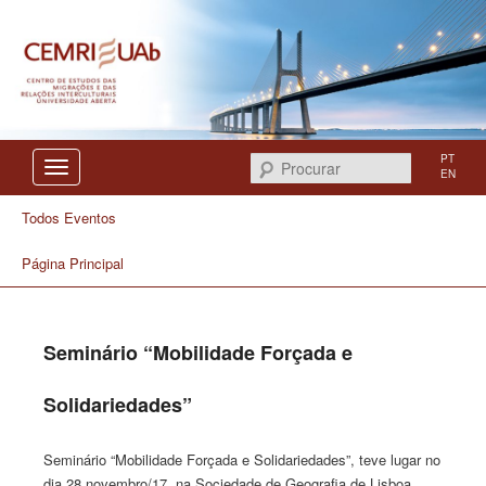
Centro de Estudos das Migrações e das Relações Interculturais
CEMRI
PT
Procurar
EN
Todos Eventos
Página Principal
Seminário “Mobilidade Forçada e
Solidariedades”
Seminário “Mobilidade Forçada e Solidariedades”, teve lugar no
dia 28 novembro/17, na Sociedade de Geografia de Lisboa,