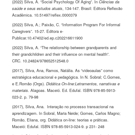
(2022) Silva, A. “Social Psychology Of Aging”. In
Ciências da
saúde e seus estudos atuais
, 134-147. Brasil: Editora Reflexão
Acadêmica. 10.51497/reflex.0000379
(2022) Silva, A.; Paixão, C. “Information Program For Informal
Caregivers”. 15-27. Editora e-
Publicar.10.47402/ed.ep.c202216611900
(2022) Silva, A. “The relationship between grandparents and
their grandchildren and their influence on mental health”.
CRC. 10.24824/978652512548.0
(2017), Silva, Ana, Ramos, Natália. As “videoaulas” como
estratégica educacional e pedagógica. In N. Sobral; C.Gomes,
e E.Romão (Orgs).
Didática On-line:Letramentos, narrativas e
materiais.
Alagoas. Maceió. Ed. Edufal. ISBN 978-85-5913-
023-2. p. 79-98
(2017), Silva, Ana. Interação no processo transacional na
aprendizagem. In Sobral, Maria Neide; Gomes, Carlos Magno;
Romão, Eliana, org. Didática on-line: teorias e práticas.
Maceió: Edufal. ISBN 978-85-5913-024-9. p 231- 248