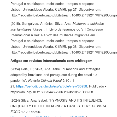
Portugal e na diáspora: mobilidades, tempos e espaços,
Lisboa, Universidade Aberta, CEMRI, pp 27. Disponível em:
Http://repositorioaberto.uab.pt/bitstream/10400.2/4392/1/VII%20
(2015), Gonçalves, António; Silva, Ana.
Mulheres e cuidados
aos familiares idosos
,, in Livro de resumos do VII Congresso
Internacional A vez e a voz das mulheres migrantes em
Portugal e na diáspora: mobilidades, tempos e espaços,
Lisboa, Universidade Aberta, CEMRI, pp 28. Disponível em:
Http://repositorioaberto.uab.pt/bitstream/10400.2/4392/1/VII%20
Artigos em revistas internacionais com arbitragem
(2024) Reis, L.; Silva, Ana Isabel. “Emotions and strategies
adopted by brazilians and portuguese during the covid-19
pandemic”.
Revista Ciência Plural
2 10 : 1-
21.
https://periodicos.ufrn.br/rcp/article/view/35958
. Publicado •
https://doi.org/10.21680/2446-7286.2024v10n2ID35958
(2024) Silva, Ana Isabel. “HYPNOSIS AND ITS INFLUENCE
ON QUALITY OF LIFE IN AGING: A CASE STUDY”.
REVISTA
FOCO
17 7 : e5596.