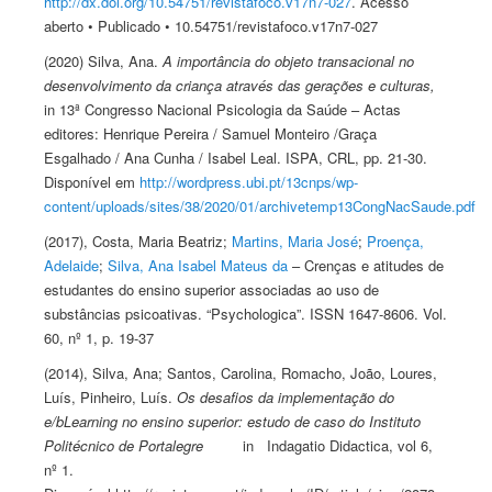
http://dx.doi.org/10.54751/revistafoco.v17n7-027
. Acesso
aberto • Publicado • 10.54751/revistafoco.v17n7-027
(2020) Silva, Ana.
A importância do objeto transacional no
desenvolvimento da criança através das gerações e culturas,
in 13ª Congresso Nacional Psicologia da Saúde – Actas
editores: Henrique Pereira / Samuel Monteiro /Graça
Esgalhado / Ana Cunha / Isabel Leal. ISPA, CRL, pp. 21-30.
Disponível em
http://wordpress.ubi.pt/13cnps/wp-
content/uploads/sites/38/2020/01/archivetemp13CongNacSaude.pdf
(2017), Costa, Maria Beatriz;
Martins, Maria José
;
Proença,
Adelaide
;
Silva, Ana Isabel Mateus da
– Crenças e atitudes de
estudantes do ensino superior associadas ao uso de
substâncias psicoativas. “Psychologica”. ISSN 1647-8606. Vol.
60, nº 1, p. 19-37
(2014), Silva, Ana; Santos, Carolina, Romacho, João, Loures,
Luís, Pinheiro, Luís.
Os desafios da implementação do
e/bLearning no ensino superior: estudo de caso do Instituto
Politécnico de Portalegre
in Indagatio Didactica, vol 6,
nº 1.