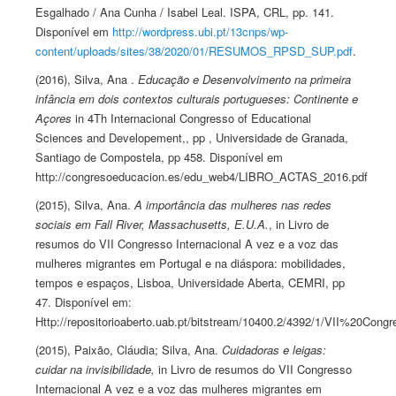
Esgalhado / Ana Cunha / Isabel Leal. ISPA, CRL, pp. 141.
Disponível em
http://wordpress.ubi.pt/13cnps/wp-
content/uploads/sites/38/2020/01/RESUMOS_RPSD_SUP.pdf
.
(2016), Silva, Ana .
Educação e Desenvolvimento na primeira
infância em dois contextos culturais portugueses: Continente e
Açores
in 4Th Internacional Congresso of Educational
Sciences and Developement,, pp , Universidade de Granada,
Santiago de Compostela, pp 458. Disponível em
http://congresoeducacion.es/edu_web4/LIBRO_ACTAS_2016.pdf
(2015), Silva, Ana.
A importância das mulheres nas redes
sociais em Fall River, Massachusetts, E.U.A.
, in Livro de
resumos do VII Congresso Internacional A vez e a voz das
mulheres migrantes em Portugal e na diáspora: mobilidades,
tempos e espaços, Lisboa, Universidade Aberta, CEMRI, pp
47. Disponível em:
Http://repositorioaberto.uab.pt/bitstream/10400.2/4392/1/VII%20
(2015), Paixão, Cláudia; Silva, Ana.
Cuidadoras e leigas:
cuidar na invisibilidade,
in Livro de resumos do VII Congresso
Internacional A vez e a voz das mulheres migrantes em