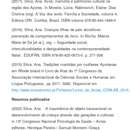
(2017), Silva, Ana. Avós: memória e património cultural na
região dos Açores. In Moreira, Lúcia; Rabinovich, Elaine; Dias
Cristina (org). A Voz dos avós: Família e Sociedade, volume 4.
Editora CRV. Curitiba, Brasil. ISBN volume 978-85-444-1699-0
(2016), Silva, Ana. Crianças filhas de pais alcoólicos:
prevenção de comportamentos de risco. In Rocha, Márcia
Maria de Sá [et al.], org. – Seguridade social,
interculturalidades e desigualdades na contemporaneidade
Natal : EDUFRN, ISBN 978-85-425-0673-0. p. 271-308
(2015) Silva, Ana.
Tradições mantidas por mulheres Açorianas
em Rhode Island in
Livro de Atas do 1º Congresso da
Associação Internacional de Ciências Sociais e Humanas em
Língua Portuguesa, pp 3071- 3082. Disponível em
http://www.omeuevento.pt/Ficheiros/Livros_de_Actas_CONLAB_2015.
Resumos publicados
(2020) Silva, Ana .
A importância do objeto transacional no
desenvolvimento da criança através das gerações e culturas,
in 13ª Congresso Nacional Psicologia da Saúde – Actas
editores: Henrique Pereira / Samuel Monteiro /Graça