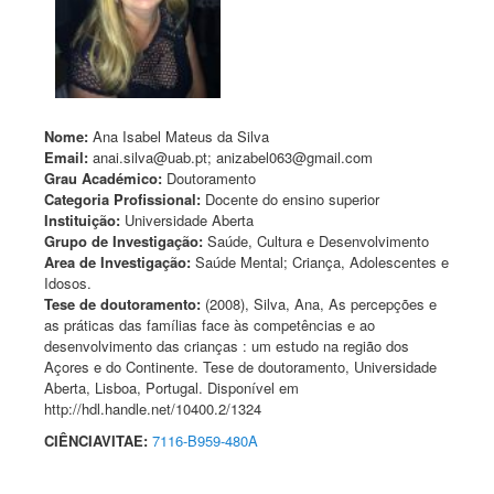
Nome:
Ana Isabel Mateus da Silva
Email:
anai.silva@uab.pt; anizabel063@gmail.com
Grau Académico:
Doutoramento
Categoria Profissional:
Docente do ensino superior
Instituição:
Universidade Aberta
Grupo de Investigação:
Saúde, Cultura e Desenvolvimento
Area de Investigação:
Saúde Mental; Criança, Adolescentes e
Idosos.
Tese de doutoramento:
(2008), Silva, Ana, As percepções e
as práticas das famílias face às competências e ao
desenvolvimento das crianças : um estudo na região dos
Açores e do Continente. Tese de doutoramento, Universidade
Aberta, Lisboa, Portugal. Disponível em
http://hdl.handle.net/10400.2/1324
CIÊNCIAVITAE:
7116-B959-480A