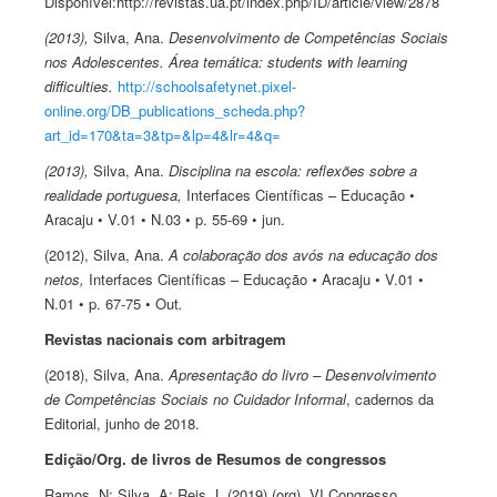
Disponível:http://revistas.ua.pt/index.php/ID/article/view/2878
(2013),
Silva, Ana.
Desenvolvimento de Competências Sociais
nos Adolescentes.
Área temática: students with learning
difficulties.
http://schoolsafetynet.pixel-
online.org/DB_publications_scheda.php?
art_id=170&ta=3&tp=&lp=4&lr=4&q=
(2013),
Silva, Ana.
Disciplina na escola: reflexões sobre a
realidade portuguesa,
Interfaces Científicas – Educação •
Aracaju • V.01 • N.03 • p. 55-69 • jun.
(2012), Silva, Ana.
A colaboração dos avós na educação dos
netos,
Interfaces Científicas – Educação
•
Aracaju • V.01 •
N.01 • p. 67-75 • Out
.
Revistas nacionais com arbitragem
(2018), Silva, Ana.
Apresentação do livro – Desenvolvimento
de Competências Sociais no Cuidador Informal
, cadernos da
Editorial, junho de 2018.
Edição/Org. de livros de Resumos de congressos
Ramos, N; Silva, A; Reis, L (2019) (org). VI Congresso