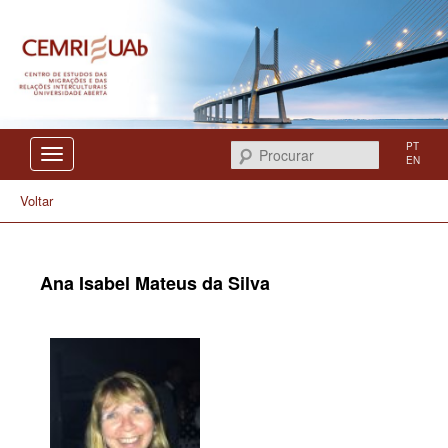
Centro de Estudos das Migrações e das Relações Interculturais
CEMRI
PT
Procurar
EN
Voltar
Ana Isabel Mateus da Silva