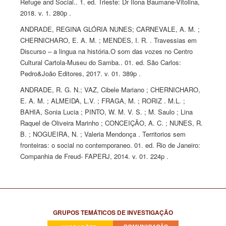
Refuge and Social.. 1. ed. Trieste: Dr Ilona Baumane-Vitolina,
2018. v. 1. 280p .
ANDRADE, REGINA GLÓRIA NUNES; CARNEVALE, A. M. ;
CHERNICHARO, E. A. M. ; MENDES, I. R. . Travessias em
Discurso – a lingua na história.O som das vozes no Centro
Cultural Cartola-Museu do Samba.. 01. ed. São Carlos:
Pedro&João Editores, 2017. v. 01. 389p .
ANDRADE, R. G. N.; VAZ, Cibele Mariano ; CHERNICHARO,
E. A. M. ; ALMEIDA, L.V. ; FRAGA, M. ; RORIZ . M.L. ;
BAHIA, Sonia Lucia ; PINTO, W. M. V. S. ; M. Saulo ; Lina
Raquel de Oliveira Marinho ; CONCEIÇÃO, A. C. ; NUNES, R.
B. ; NOGUEIRA, N. ; Valeria Mendonça . Territorios sem
fronteiras: o social no contemporaneo. 01. ed. Rio de Janeiro:
Companhia de Freud- FAPERJ, 2014. v. 01. 224p .
GRUPOS TEMÁTICOS DE INVESTIGAÇÃO