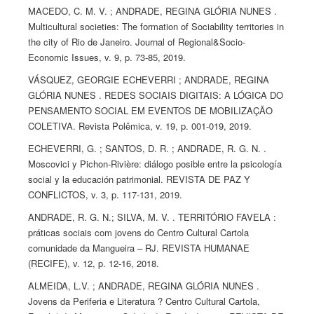
MACEDO, C. M. V. ; ANDRADE, REGINA GLÓRIA NUNES .
Multicultural societies: The formation of Sociability territories in
the city of Rio de Janeiro. Journal of Regional&Socio-
Economic Issues, v. 9, p. 73-85, 2019.
VÁSQUEZ, GEORGIE ECHEVERRI ; ANDRADE, REGINA
GLÓRIA NUNES . REDES SOCIAIS DIGITAIS: A LÓGICA DO
PENSAMENTO SOCIAL EM EVENTOS DE MOBILIZAÇÃO
COLETIVA. Revista Polêmica, v. 19, p. 001-019, 2019.
ECHEVERRI, G. ; SANTOS, D. R. ; ANDRADE, R. G. N. .
Moscovici y Pichon-Rivière: diálogo posible entre la psicología
social y la educación patrimonial. REVISTA DE PAZ Y
CONFLICTOS, v. 3, p. 117-131, 2019.
ANDRADE, R. G. N.; SILVA, M. V. . TERRITÓRIO FAVELA :
práticas sociais com jovens do Centro Cultural Cartola
comunidade da Mangueira – RJ. REVISTA HUMANAE
(RECIFE), v. 12, p. 12-16, 2018.
ALMEIDA, L.V. ; ANDRADE, REGINA GLÓRIA NUNES .
Jovens da Periferia e Literatura ? Centro Cultural Cartola,