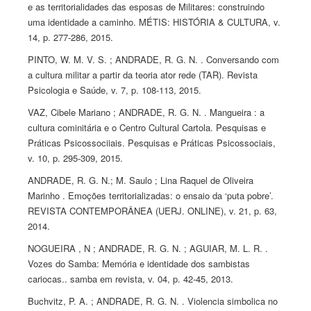
e as territorialidades das esposas de Militares: construindo
uma identidade a caminho. MÉTIS: HISTÓRIA & CULTURA, v.
14, p. 277-286, 2015.
PINTO, W. M. V. S. ; ANDRADE, R. G. N. . Conversando com
a cultura militar a partir da teoria ator rede (TAR). Revista
Psicologia e Saúde, v. 7, p. 108-113, 2015.
VAZ, Cibele Mariano ; ANDRADE, R. G. N. . Mangueira : a
cultura cominitária e o Centro Cultural Cartola. Pesquisas e
Práticas Psicossociiais. Pesquisas e Práticas Psicossociais,
v. 10, p. 295-309, 2015.
ANDRADE, R. G. N.; M. Saulo ; Lina Raquel de Oliveira
Marinho . Emoções territorializadas: o ensaio da ‘puta pobre’.
REVISTA CONTEMPORÂNEA (UERJ. ONLINE), v. 21, p. 63,
2014.
NOGUEIRA , N ; ANDRADE, R. G. N. ; AGUIAR, M. L. R. .
Vozes do Samba: Memória e identidade dos sambistas
cariocas.. samba em revista, v. 04, p. 42-45, 2013.
Buchvitz, P. A. ; ANDRADE, R. G. N. . Violencia simbolica no