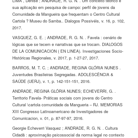
LIMA , Denise ; ANDRADE, R. G. N. . Um conceito teórico e
sua aplicação em pesquisa de campo: perfil de jovens da
Comunidade da Mangueira que frequentam o Centro Cultural
Cartola ? Museu do Samba.. Dialogos Possivéis, v. 16, p. 102,
2017.
VASQUEZ, G. E. ; ANDRADE, R. G. N. . Favela : cenário de
lógicas que se tecem e narrativas que se trocam. DIALOGOS
DE LA COMUNICACION ( EN LINEA). Investigaciones Socio-
Históricas Regionales, v. 2017, p. 1-27-27, 2017.
BARROS, M. T. C. ; ANDRADE, REGINA GLÓRIA NUNES .
Juventudes Brasileiras Segregadas. ADOLESCÊNCIA &
SAÚDE (UERJ), v. 1, p. 142-151-151, 2016.
ANDRADE, REGINA GLÓRIA NUNES; ECHEVERRI, G. .
Territorio Favela- Práticas sociais com jovens do Centro
Cultural \cartola comunidade da Mangueria – RJ. MEMORIAS
XIII Congresso Latinoamericano de Investigadores de
Comunicacion, v. 01, p. 87-97-97, 2016.
Georgie Echeverri Vasquez ; ANDRADE, R. G. N. . Cultura
Cidadã : aproximação psicossocial da norma legal no contexto