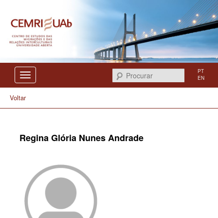
Centro de Estudos das Migrações e das Relações Interculturais
CEMRI
PT
Procurar
EN
Voltar
Regina Glória Nunes Andrade