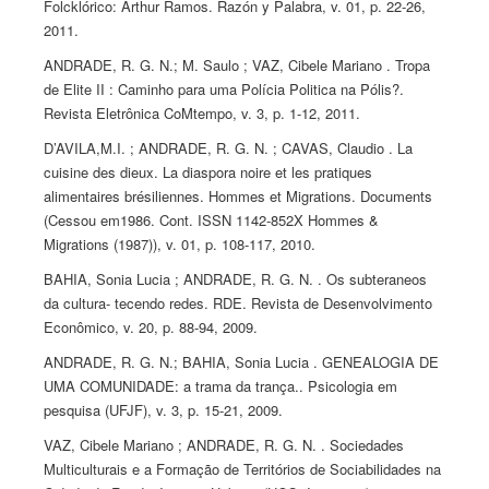
Folcklórico: Arthur Ramos. Razón y Palabra, v. 01, p. 22-26,
2011.
ANDRADE, R. G. N.; M. Saulo ; VAZ, Cibele Mariano . Tropa
de Elite II : Caminho para uma Polícia Politica na Pólis?.
Revista Eletrônica CoMtempo, v. 3, p. 1-12, 2011.
D’AVILA,M.I. ; ANDRADE, R. G. N. ; CAVAS, Claudio . La
cuisine des dieux. La diaspora noire et les pratiques
alimentaires brésiliennes. Hommes et Migrations. Documents
(Cessou em1986. Cont. ISSN 1142-852X Hommes &
Migrations (1987)), v. 01, p. 108-117, 2010.
BAHIA, Sonia Lucia ; ANDRADE, R. G. N. . Os subteraneos
da cultura- tecendo redes. RDE. Revista de Desenvolvimento
Econômico, v. 20, p. 88-94, 2009.
ANDRADE, R. G. N.; BAHIA, Sonia Lucia . GENEALOGIA DE
UMA COMUNIDADE: a trama da trança.. Psicologia em
pesquisa (UFJF), v. 3, p. 15-21, 2009.
VAZ, Cibele Mariano ; ANDRADE, R. G. N. . Sociedades
Multiculturais e a Formação de Territórios de Sociabilidades na