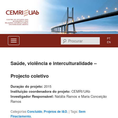
Centro de Estudos das Migrações e das Relações Interculturais
CEMRI
PT
Procurar
EN
Saúde, violência e interculturalidade –
Projecto coletivo
Duração do projeto:
2015
Instituição coordenadora do projeto:
CEMRI/UAb
Investigador Responsável:
Natália Ramos e Maria Conceição
Ramos
Categorias
Concluido
,
Projetos de I&D
,
| Tags:
Sem
Finaciamento
,