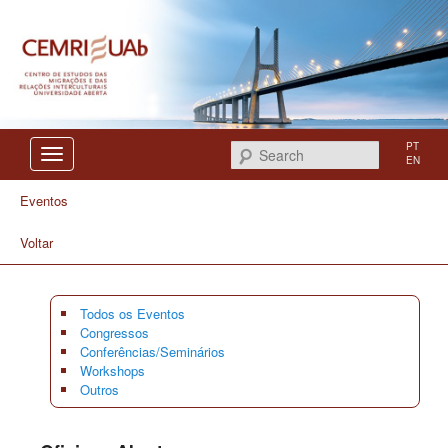
Centro de Estudos das Migrações e das Relações Interculturais
CEMRI
PT
Search
EN
Eventos
Voltar
Todos os Eventos
Congressos
Conferências/Seminários
Workshops
Outros