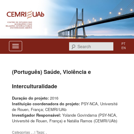
Centro de Estudos das Migrações e das Relações Interculturais
CEMRI
PT
Search
EN
(Português) Saúde, Violência e
Interculturalidade
Duração do projeto:
2016
Instituição coordenadora do projeto:
PSY-NCA, Université
de Rouen, França; CEMRI/UAb
Investigador Responsável:
Yolande Govindama (PSY-NCA,
Université de Rouen, França) e Natália Ramos (CEMRI/UAb)
Categorias
,
,
| Tags:
,