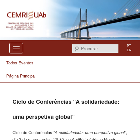
Centro de Estudos das Migrações e das Relações Interculturais
CEMRI
PT
Procurar
EN
Todos Eventos
Página Principal
Ciclo de Conferências “A solidariedade:
uma perspetiva global”
Ciclo de Conferências “
A solidariedade: uma perspetiva global
”,
dia 2 de março, pelas 17h30, no Auditório Adriano Moreira,