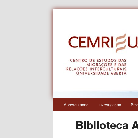
Centro de Estudos das Migraçõe
CEMRI
Menu
Apresentação
Investigação
Pro
Saltar
principal
Biblioteca 
para
o