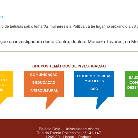
lo de tertúlias sob o tema “As mulheres e a Política”, a ter lugar no próximo dia 3
ação da investigadora deste Centro, doutora Manuela Tavares, na M
GRUPOS TEMÁTICOS DE INVESTIGAÇÃO
Palácio Ceia – Universidade Aberta
Rua da Escola Politécnica, nº 141-147
1269-001 Lisboa – Portugal