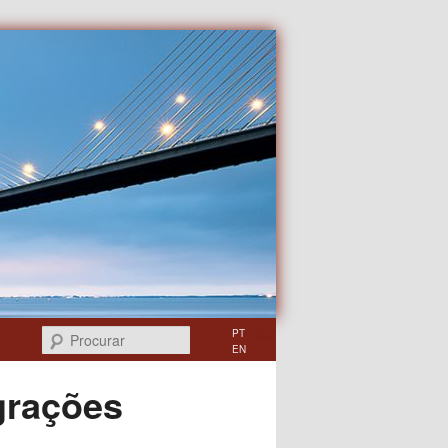
Procurar
PT
EN
grações