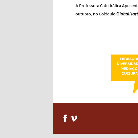
A Professora Catedrática Aposent
conteúdo
outubro, no Colóquio
Globalizaç
primário