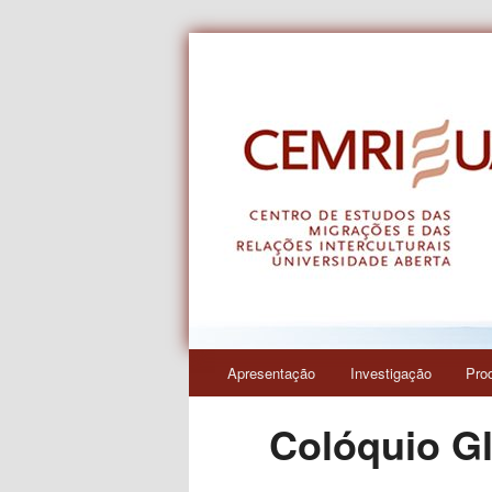
Centro de Estudos das Migraçõe
CEMRI
Menu
Apresentação
Investigação
Pro
Saltar
principal
Colóquio Gl
para
o