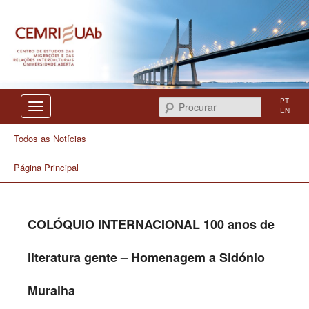
Centro de Estudos das Migrações e das Relações Interculturais
CEMRI
PT
Procurar
EN
Todos as Notícias
Página Principal
COLÓQUIO INTERNACIONAL 100 anos de
literatura gente – Homenagem a Sidónio
Muralha