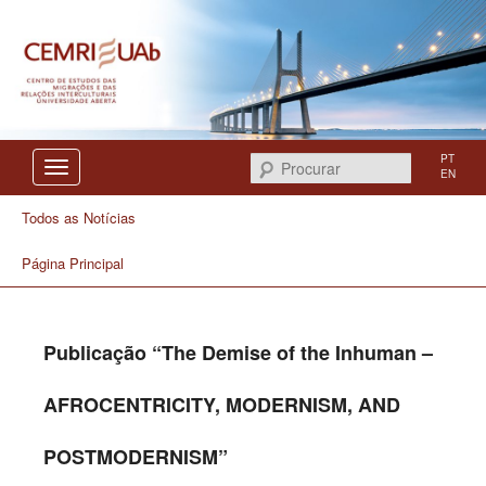
Centro de Estudos das Migrações e das Relações Interculturais
CEMRI
PT
Procurar
EN
Todos as Notícias
Página Principal
Publicação “The Demise of the Inhuman –
AFROCENTRICITY, MODERNISM, AND
POSTMODERNISM”