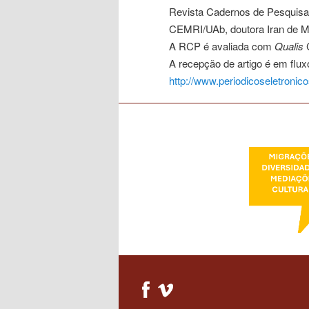
Revista Cadernos de Pesquisa 
CEMRI/UAb, doutora Iran de M
conteúdo
A RCP é avaliada com
Qualis
primário
A recepção de artigo é em flux
http://www.periodicoseletroni