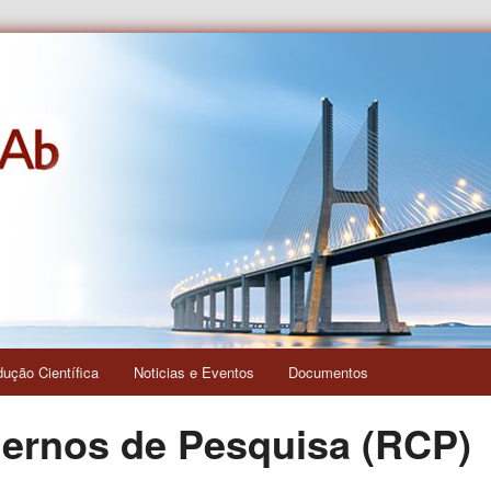
s e das Relações Interculturais
dução Científica
Noticias e Eventos
Documentos
dernos de Pesquisa (RCP)