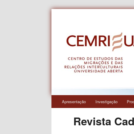
Centro de Estudos das Migraçõe
CEMRI
Menu
Apresentação
Investigação
Pro
Saltar
principal
Revista Ca
para
o