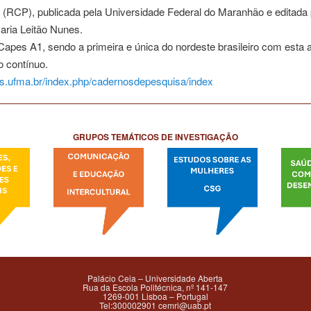
(RCP), publicada pela Universidade Federal do Maranhão e editada 
aria Leitão Nunes.
Capes A1, sendo a primeira e única do nordeste brasileiro com esta 
o contínuo.
cos.ufma.br/index.php/cadernosdepesquisa/index
GRUPOS TEMÁTICOS DE INVESTIGAÇÃO
Palácio Ceia – Universidade Aberta
Rua da Escola Politécnica, nº 141-147
1269-001 Lisboa – Portugal
Tel:300002901 cemri@uab.pt