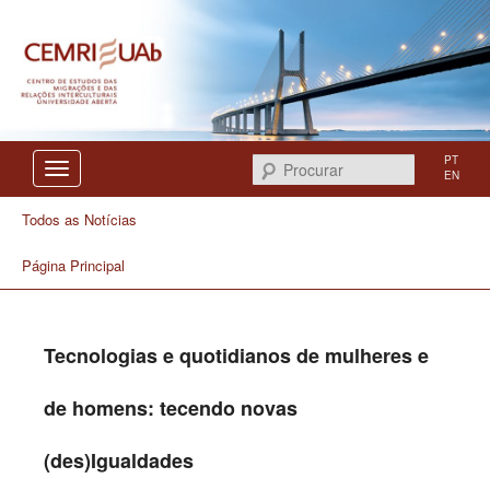
Centro de Estudos das Migrações e das Relações Interculturais
CEMRI
PT
Procurar
EN
Todos as Notícias
Página Principal
Tecnologias e quotidianos de mulheres e
de homens: tecendo novas
(des)Igualdades