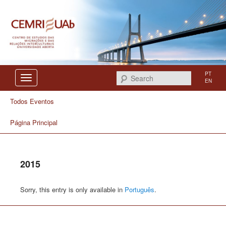
Centro de Estudos das Migrações e das Relações Interculturais
CEMRI
PT
Search
EN
Todos Eventos
Página Principal
2015
Sorry, this entry is only available in
Português
.