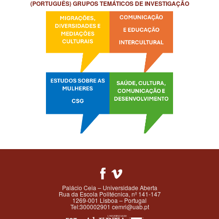
(PORTUGUÊS) GRUPOS TEMÁTICOS DE INVESTIGAÇÃO
Palácio Ceia – Universidade Aberta
Rua da Escola Politécnica, nº 141-147
1269-001 Lisboa – Portugal
Tel:300002901 cemri@uab.pt