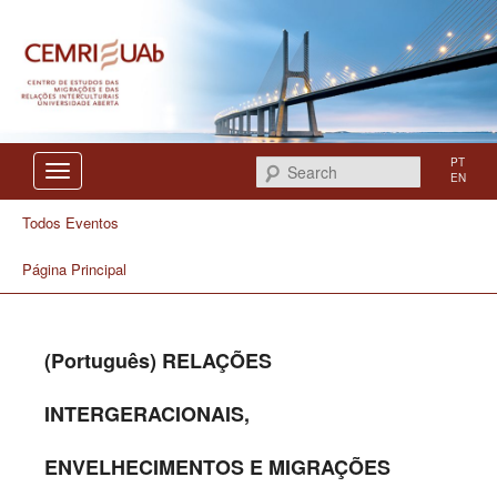
Centro de Estudos das Migrações e das Relações Interculturais
CEMRI
PT
Search
EN
Todos Eventos
Página Principal
(Português) RELAÇÕES
INTERGERACIONAIS,
ENVELHECIMENTOS E MIGRAÇÕES