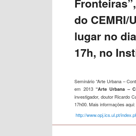
Fronteiras”
content
do CEMRI/U
lugar no di
17h, no Inst
Seminário “Arte Urbana – Cont
em 2013
“Arte Urbana – Co
investigador, doutor Ricardo 
17h00. Mais informações aqui:
http://www.opj.ics.ul.pt/index