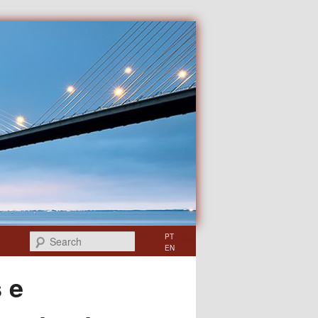
Search
PT
EN
 e