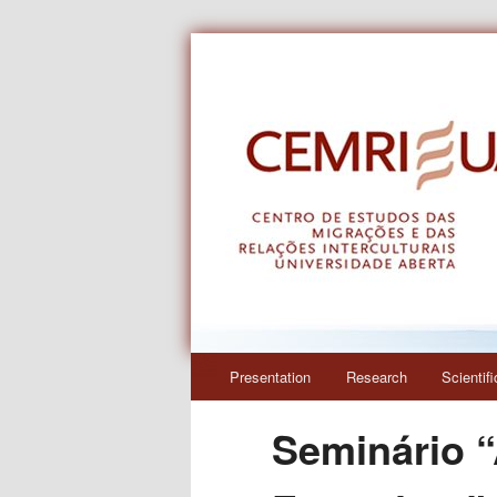
Centro de Estudos das Migraçõe
CEMRI
Main
Presentation
Research
Scientif
Skip
menu
Seminário “
to
primary