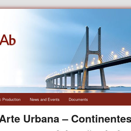
s e das Relações Interculturais
ic Production
News and Events
Documents
Arte Urbana – Continentes